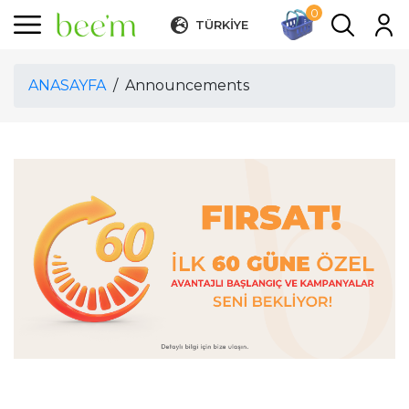
0
ANASAYFA
TÜRKİYE
HAKKIMIZDA
ANASAYFA
/
Announcements
ÜRÜNLER
MÜŞTERİ YORUM
İLETİŞİM