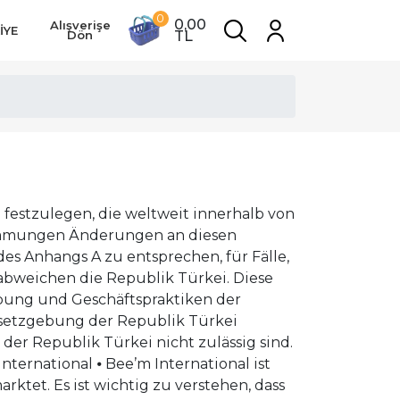
0
0,00
Alışverişe
İYE
Dön
TL
den guten Ruf von Bee'm International stärken. Vertriebspartner dürfen kein Verhalten an den Tag legen, das sich negativ auf Bee’s International oder einen anderen Vertriebspartner auswirkt oder ihm schadet. ABSCHNITT 2 – WERDEN SIE EIN BEE’M INTERNATIONAL-VERTRIEBSPARTNER ⦁ Registrierung ⦁ Bewerbungsbedingungen. Bewerber, die Bee'm International-Vertriebspartner werden möchten, müssen: (i) mindestens 18 Jahre alt sein (oder das im Land der Registrierung vorgeschriebene Mindestalter), wenn es sich um eine natürliche Person handelt, oder, wenn es sich um eine juristische Person handelt, eine ordnungsgemäß registrierte Person und aktive Organisation in dem Land, in dem sie tätig ist; (ii) anderweitig berechtigt ist, im Wohnsitzland Direktvertriebsaktivitäten durchzuführen; (iii) eine wahrheitsgemäß ausgefüllte Vertriebsvereinbarung vorlegen, die für das Unternehmen akzeptabel ist, und (iv) ein Starter-Kit erwerben, sofern dies nicht gesetzlich verboten ist; Um die vollen Vorteile des Vergütungsplans zu erhalten, muss der Vertriebspartner 30 PV verdienen (durch Verkäufe an Kunden oder persönliche Einkäufe). ⦁ Bewerbung. Der Vertriebspartner, der die Vertriebspartnervereinbarung unterzeichnet und bei Bee'm International einreicht, bewirbt sich als unabhängiger Vertriebspartner von Bee'm International. Vorbehaltlich der in Abschnitt 2.1.3 dargelegten Rechte und wenn festgestellt wird, dass der Antragsteller für einen Vertriebspartnerantrag berechtigt ist, wird der Antrag am Tag seines Eingangs genehmigt. Nach der Genehmigung wird Bee’m International eine Vertriebsgesellschaft gründen. ⦁ Elektronische Registrierung. 2 Geändert in Anhang A.19. 3 Geändert in Anhang A.3. ⦁ Unterschrift und Bestätigung Im Rahmen Ihrer Bee’m International-Beziehung möchten wir sicherstellen, dass Sie über alle Informationen verfügen, die Sie für die effektive Verwaltung Ihrer Vertriebspartnerschaft elektronisch oder über Ihr virtuelles Backoffice benötigen. Für die elektronische Auskunftserteilung benötigen wir Ihr vorheriges Einverständnis. Diese Einwilligung haben Sie bei der elektronischen Anmeldung erteilt. Sie haben auch der Verwendung elektronischer Aufzeichnungen und Signaturen in unserer Beziehung zu Ihnen zugestimmt. Daher müssen Sie vor der Registrierung die unten aufgeführten Bedingungen lesen und ihnen zustimmen. ⦁ Vertriebsvereinbarung und elektronische Registrierung. Die gesamte Vereinbarung zwischen Ihnen und uns wird in einer „elektronischen Aufzeichnung“ wie hierin beschrieben dokumentiert. Sie haben Ihr Einverständnis mit den Allgemeinen Geschäftsbedingungen, den Richtlinien und Verfahren von Bee’m International und dem Finanzprämienplan elektronisch bestätigt. Diese drei Dokumente stellen die „Vertriebsvereinbarung“ dar und wurden Ihnen bei Ihrer Anmeldung vorgelegt. ⦁ Formulare und Transaktionen. Wenn Sie Vertriebshändler werden, erfolgen Produktbestellungen und Dienstleistungen in elektronischer Form. Zusätzlich zur Vertriebspart