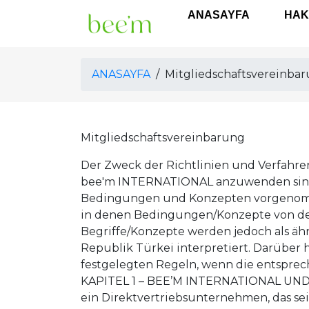
ANASAYFA
HAK
ANASAYFA
/
Mitgliedschaftsvereinba
Mitgliedschaftsvereinbarung
Der Zweck der Richtlinien und Verfahren von BEE'M INTERNATIONAL besteht darin, die Regeln festzulegen, die weltweit innerhalb von bee'm INTERNATIONAL anzuwenden sind. In diesem Zusammenhang werden in einigen Bestimmungen Änderungen an diesen Bedingungen und Konzepten vorgenommen, um dem Recht der Republik Türkei im Rahmen des Anhangs A zu entsprechen, für Fälle, in denen Bedingungen/Konzepte von der Gesetzgebung/Geschäftspraxis der Republik Türkei abweichen die Republik Türkei. Diese Begriffe/Konzepte werden jedoch als ähnliche Begriffe/Konzepte im Hinblick auf die Gesetzgebung und Geschäftspraktiken der Republik Türkei interpretiert. Darüber hinaus unterliegen diese Bestimmungen den in der Gesetzgebung der Republik Türkei festgelegten Regeln, wenn die entsprechenden Bestimmungen im Rahmen der Gesetzgebung der Republik Türkei nicht zulässig sind. KAPITEL 1 – BEE’M INTERNATIONAL UND SEINE VERTRIEBSPARTNER ⦁ Willkommen bei Bee’m International ⦁ Bee’m International ist ein Direktvertriebsunternehmen, das seine Produkte über unabhängige Vertriebshändler vermarktet. Es ist wichtig zu verstehen, dass der Erfolg jedes Vertriebspartners von der Integrität derjenigen abhängt, die Produkte und Dienstleistungen von Bee'm International vermarkten. Die Vereinbarung (unten definiert) wird unterzeichnet, um die Beziehung zwischen Bee'm International und seinen unabhängigen Vertriebshändlern, Vertriebshändlern und Kunden sowie zwischen den Vertriebshändlern selbst klar zu definieren. ⦁ Parteien, Bee’m International, sind die Unternehmen, auf die im vom Händler unterzeichneten Händlerantrag und der vom Händler unterzeichneten Vereinbarung Bezug genommen wird. In diesen Richtlinien und Verfahren wird das Unternehmen manchmal als „Bee’m International“ oder das „Unternehmen“ bezeichnet und der Vertriebspartner, der die Vereinbarung unterzeichnet, wird als „Vertriebspartner“ oder „der Vertriebspartner“ bezeichnet. ⦁ Diese Richtlinien und Verfahren stehen in Verbindung mit dem Bee'm International-Vertriebspartnerantrag und -Vertrag („Vertriebspartnervertrag“) und dem finanziellen Vergütungsplan (hier gemeinsam als „Vereinbarung“ bezeichnet), den Bee'm International-Vertriebspartnern und Bee It vollständige und verbindliche Vereinbarung und Vereinbarung zwischen 'm International. ⦁ Verhaltenskodex des Vertriebspartners ⦁ Ich werde in meinen Geschäften als Vertriebspartner ehrlich und fair sein. ⦁ Ich werde aktiv daran arbeiten, einen Einzelhandelskundenstamm aufzubauen und zu pflegen. ⦁ Ich werde meine Arbeit auf eine Weise erledigen, die meinen eigenen Ruf und den positiven Ruf, den Bee'm International geschaffen hat, stärkt. ⦁ Ich verhalte mich höflich und respektvoll gegenüber jeder Person, mit der ich während meiner unabhängigen Tätigkeit bei Bee’m International in Kontakt komme, und führe persönliche oder Telefongespräche mit potenziellen Bewerbern und Kunden in angemessener Weise und zu angemessenen Zeiten, sodass niemand gestört wird. Bei einer V