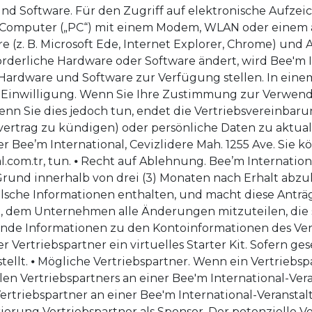
.com.tr
, tun. ⦁ Recht auf Ablehnung. Bee’m International behält sich das Recht vor, jeden Vertriebspartnerantrag aus beliebigem Grund innerhalb von drei (3) Monaten nach Erhalt abzulehnen. Bee'm International akzeptiert keine Vertriebsanträge, die absichtlich falsche Informationen enthalten, und macht diese Anträge ungültig. ⦁ Änderungsmitteilung. Der Vertriebspartner ist dafür verantwortlich, dem Unternehmen alle Änderungen mitzuteilen, die sich auf die Richtigkeit des Vertriebspartnerantrags sowie nachfolgende Informationen zu den Kontoinformationen des Vertriebspartners auswirken. ⦁ Starter-Kit. Im Rahmen der Registrierung erhält jeder Vertriebspartner ein virtuelles Starter Kit. Sofern gesetzlich vorgeschrieben, wird ein gedrucktes Exemplar zur Verfügung gestellt. ⦁ Mögliche Vertriebspartner. Wenn ein Vertriebspartner Kosten übernimmt oder erstattet, die durch die Teilnahme eines potenziellen Vertriebspartners an einer Bee'm International-Veranstaltung entstehen, oder wenn der Vertriebspartner mit dem potenziellen Vertriebspartner an einer Bee'm International-Veranstaltung teilnimmt, hat Bee'm International Anspruch auf die entsprechende Registrierung Vertriebspartner als Sponsor. Der potenzielle Vertriebspartner kann sich dann bei der Downline des Sponsors seiner Wahl anmelden. ⦁ Passwörter Nach der Registrierung liegt es in der Verantwortung des neuen Vertriebspartners, seine persönlichen Daten und Konten zu schützen, indem er seine Passwörter und/oder Anmeldeinformationen nicht weitergibt. ⦁ Interesse ⦁ Interesse. Ein Vertriebspartner darf nur an einer Vertriebspartnerschaft beteiligt sein, sofern hierin nicht ausdrücklich gestattet. „Zinsen“ bedeutet das Recht, die Weisung, Kontrolle, den Besitz oder die Beteiligung einer anderen im Konto enthaltenen Person zu lenken, zu kontrollieren, zu besitzen, sich daran zu beteiligen oder deren Begünstigter zu sein. ⦁ Gleicher Haushalt. ⦁ Familienmitglieder, die im selben Haushalt leben, können getrennte Vertriebsverträge haben, außer wie in 2.2.2.2 beschrieben. Sie sollten jedoch keine Kontrolle über diese Vertriebsgesellschaften ausüben. ⦁ Verheiratete oder unverheiratete Ehepartner oder Paare in ähnlichen Situationen können eine einzige Vertriebspartnerschaft im selben Haushalt haben. Die Handlungen jeder Person dieses Paares oder einer anderen Person mit einem Interesse an der Vertriebspartnerschaft werden dem Vertriebspartner zugerechnet. ⦁ Juristische Person und Vertreter. Wenn es sich bei einem Vertriebshändler um eine juristische Person handelt, hat jede Person, die das Recht hat, diese Einheit zu kontrollieren („Agenten“), einschließlich, aber nicht beschränkt auf Anteilseigner, leitende Angestellte, Direktoren, Mitglieder oder Direktoren, je nach Fall, ein Interesse daran Vertriebspartnerschaft und kann kein Interesse an einer anderen Vertriebspartnerschaft erwerben. Die Handlungen von Vertretern der juristischen Person werden dem Vertriebshändler zugerechnet. ⦁ Verheiratete Paare ⦁ männliche oder weibliche Ehepartner oder Paare nach dem Common Law (zusammen „Ehepartner“), die Vertriebspartner werden möchten, müssen einen einzigen Vertriebspartnerantrag und eine Vereinbarung einreichen. Diese Personen können kein Interesse an einer weiteren Vertriebspartnerschaft haben (siehe 2.2). Die Handlung eines Ehegatten wird beiden Ehegatten und damit der Vertriebsgesellschaft zugerechnet. ⦁Wenn zwei (2) Vertriebspartner heiraten, müssen sie die Compliance-Abteilung innerhalb von 3 Tagen nach dem Compliance-Datum benachrichtigen und entscheiden, welche Vertriebspartnerschaft sie verfolgen möchten. Nach Benachrichtigung beendet Compliance die nicht ausgewählte Vertriebspartnerschaft. ⦁ Unternehmen, Partnerschaften und Trusts ⦁ Unternehmen als Vertriebshändler. Unternehmen, die als Kapitalgesellschaften, Gesellschaften mit beschränkter Haftung, Personengesellschaften und/oder Treuhandgesellschaften gegründet wurden, können eine Vertriebslizenz beantragen, sofern dies nicht gesetzlich verboten ist. Solche Antragsteller müssen den Vertriebsvertrag ausfüllen und ihn zusammen mit Kopien der Satzung, der Satzung, der Partnerschaftsvereinbarung oder des Treuhanddokuments oder einer anderen Form der Gründung oder eines Organisationsdokuments einreichen, die in dem Land, in dem sie tätig sind, vorgeschrieben sind. ⦁ Offenlegung der Vertreter. Um die Einhaltung der Vertriebspartnervereinbarung sicherzustellen, müssen Vertriebspartner eine vollständige Liste aller Vertreter einreichen, einschließlich des Vorstands, der Führungskräfte und Aktionäre des Unternehmens. Gesellschaften mit beschränkter Haftung müssen eine vollständige Liste aller Mitglieder, Direktoren und Direktoren einreichen. Personengesellschaften müssen alle Komplementäre und Kommanditisten offenlegen. Trusts hingegen müssen den/die Treuhänder und den/die Begünstigten offenlegen. Diese Informationen können per E-Mail an Bee'm International gesendet werden und müssen vom Vertriebspartner aktualisiert werden. Der Vertriebspartner muss Bee’m International außerdem den angeforderten Geschäftsnachweis oder die Steuernummer zusammen mit unterstützenden Unterlagen vorlegen, aus denen hervorgeht, dass die Organisation weiterhin tätig ist (länderspezifische Informationen finden Sie in Anhang A). Alle Anteile eines Vertriebshändlers Handelt es sich bei dem Aktionär, Partner, Mitglied oder Manager um eine eigenständige juristische Person, sind dieselben oben für die entsprechende Organisation angeforderten Informationen auch für diesen Aktionär, Partner, Mitglied oder Manager erforderlich. ⦁ Verantwortung. Aktionäre, Mitglieder, Partner, Mitarbeiter, Vertreter, Begünstigte, Treuhänder und gegebenenfalls Personen, die das Unternehmen unterstützen, erklären sich damit einverstanden, gegenüber Bee'm International persönlich haftbar zu sein und an die Vereinb